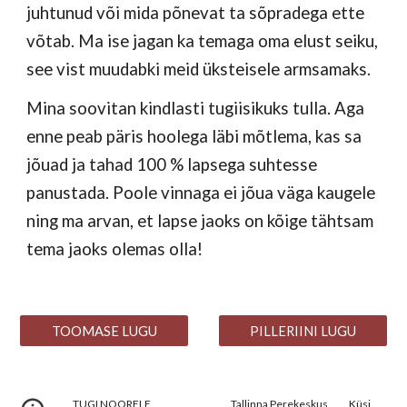
juhtunud või mida põnevat ta sõpradega ette
võtab. Ma ise jagan ka temaga oma elust seiku,
see vist muudabki meid üksteisele armsamaks.
Mina soovitan kindlasti tugiisikuks tulla. Aga
enne peab päris hoolega läbi mõtlema, kas sa
jõuad ja tahad 100 % lapsega suhtesse
panustada. Poole vinnaga ei jõua väga kaugele
ning ma arvan, et lapse jaoks on kõige tähtsam
tema jaoks olemas olla!
TOOMASE LUGU
PILLERIINI LUGU
TUGI NOORELE
Tallinna Perekeskus
Küsi