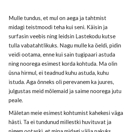
Mulle tundus, et mul on aega ja tahtmist
midagi teistmoodi teha kui seni. Käisin ja
surfasin veebis ning leidsin Lastekodu kutse
tulla vabatahtlikuks. Nagu mulle ka öeldi, pidin
veidi ootama, enne kui sain tugipaari astuda
ning noorega esimest korda kohtuda. Ma olin
üsna hirmul, ei teadnud kuhu astuda, kuhu
istuda. Aga õnneks oli perevanem ka juures,
julgustas meid mõlemaid ja saime noorega jutu
peale.
Mäletan meie esimest kohtumist kahekesi väga
hästi. Ta ei tundunud millestki huvituvat ja
pigem ootaski, et mina midagi välja pakuks.