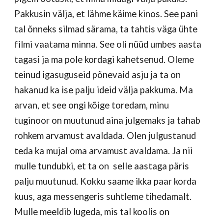
Pakkusin välja, et lähme käime kinos. See pani
tal õnneks silmad särama, ta tahtis väga ühte
filmi vaatama minna. See oli nüüd umbes aasta
tagasi ja ma pole kordagi kahetsenud. Oleme
teinud igasuguseid põnevaid asju ja ta on
hakanud ka ise palju ideid välja pakkuma. Ma
arvan, et see ongi kõige toredam, minu
tuginoor on muutunud aina julgemaks ja tahab
rohkem arvamust avaldada. Olen julgustanud
teda ka mujal oma arvamust avaldama. Ja nii
mulle tundubki, et ta on selle aastaga päris
palju muutunud. Kokku saame ikka paar korda
kuus, aga messengeris suhtleme tihedamalt.
Mulle meeldib lugeda, mis tal koolis on